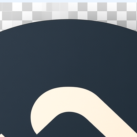
Перейти
к
содержимому