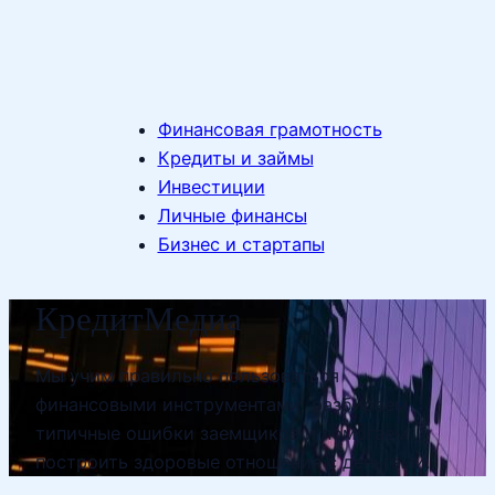
Финансовая грамотность
Кредиты и займы
Инвестиции
Личные финансы
Бизнес и стартапы
КредитМедиа
Мы учим правильно пользоваться
финансовыми инструментами, разбираем
типичные ошибки заемщиков и помогаем
построить здоровые отношения с деньгами.