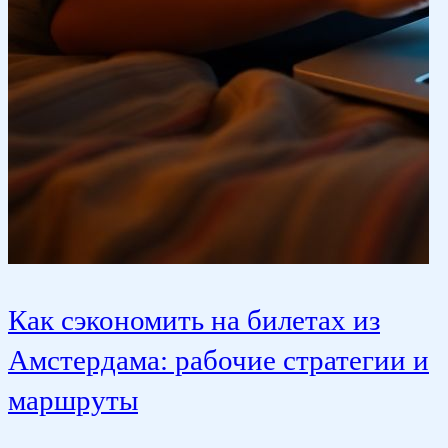
Как сэкономить на билетах из
К
Амстердама: рабочие стратегии и
А
маршруты
в