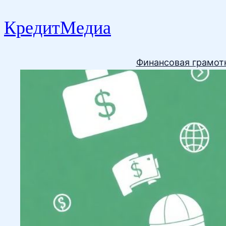
КредитМедиа
Финансовая грамот