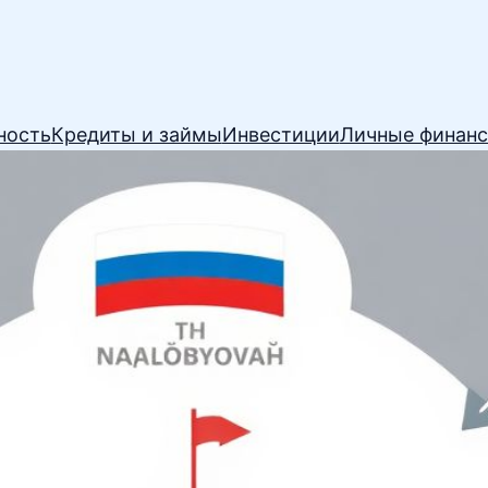
ность
Кредиты и займы
Инвестиции
Личные финан