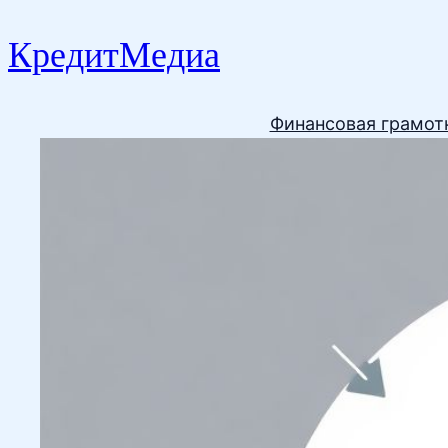
КредитМедиа
Финансовая грамот