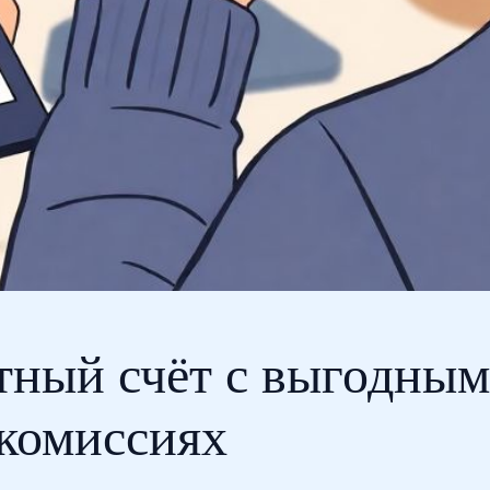
тный счёт с выгодным
 комиссиях