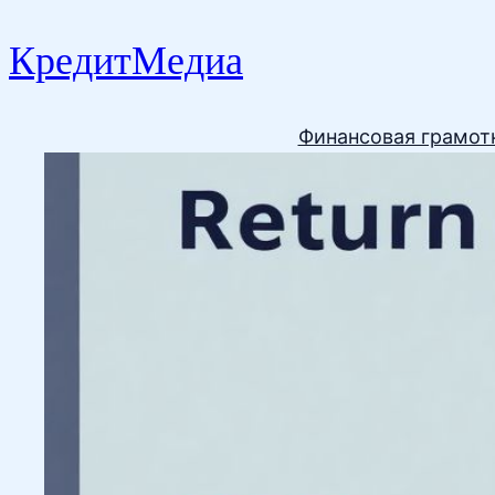
КредитМедиа
Финансовая грамот