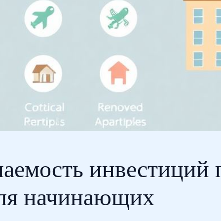
паемость инвестиций 
для начинающих