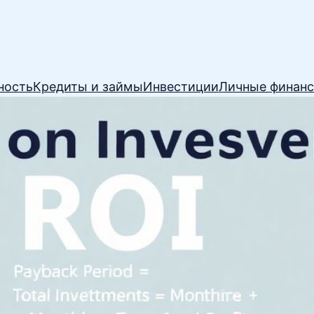
ность
Кредиты и займы
Инвестиции
Личные финан