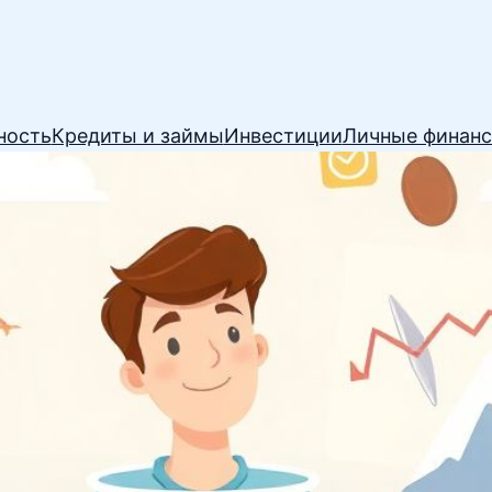
ность
Кредиты и займы
Инвестиции
Личные финан