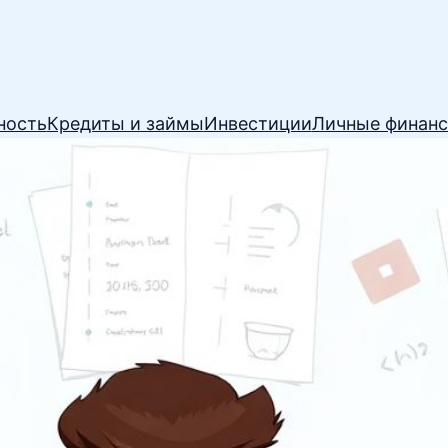
ность
Кредиты и займы
Инвестиции
Личные финан