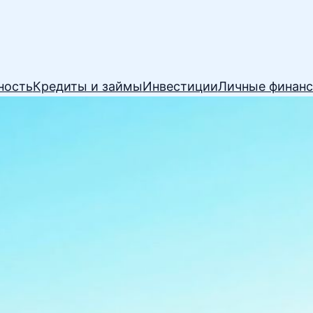
ность
Кредиты и займы
Инвестиции
Личные финан