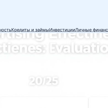
ность
Кредиты и займы
Инвестиции
Личные финан