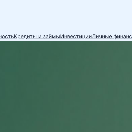
ность
Кредиты и займы
Инвестиции
Личные финан