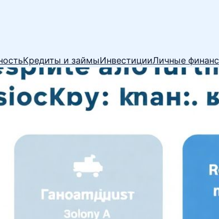
ность
Кредиты и займы
Инвестиции
Личные финан