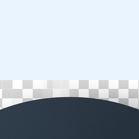
Перейти
к
содержимому